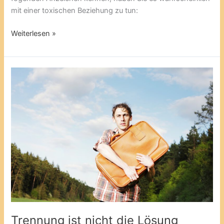
mit einer toxischen Beziehung zu tun:
Weiterlesen »
Trennung
ist
nicht
die
Lösung
Trennung ist nicht die Lösung