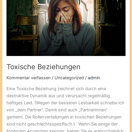
Toxische Beziehungen
Kommentar verfassen
/
Uncategorized
/
admin
Eine Toxische Beziehung zeichnet sich durch eine
destruktive Dynamik aus und verursacht regelmäßig
heftiges Leid. (Wegen der besseren Lesbarkeit schreibe ich
von „dem Partner“. Damit sind auch „Partnerinnen“
gemeint. Die Rollenverteilungen in toxischen Beziehungen
sind nicht geschlechtsspezifisch.) Wenn Sie einige der
fogenden Anzeichen kennen, haben Sie es wahrscheinlich