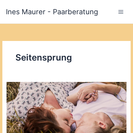
Zum
Ines Maurer - Paarberatung
Inhalt
springen
Seitensprung
Seitensprung