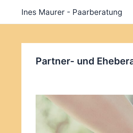
Zum
Ines Maurer - Paarberatung
Inhalt
springen
Partner- und Eheber
Partner-
und
Eheberatung